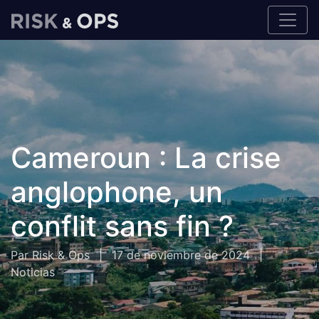
Cameroun : La crise
anglophone, un
conflit sans fin ?
Par Risk & Ops
|
17 de noviembre de 2024
|
Noticias