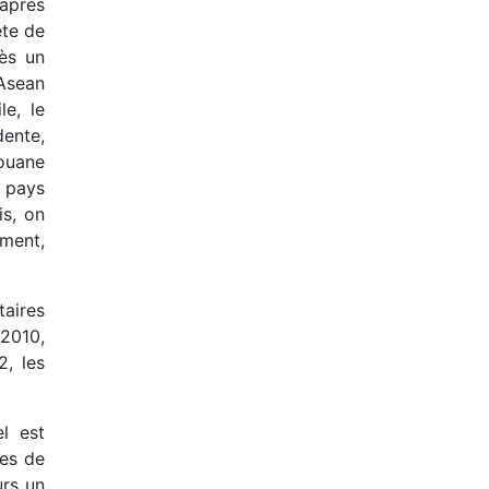
’après
ête de
rès un
 Asean
le, le
ente,
douane
s pays
is, on
ement,
taires
 2010,
, les
l est
tes de
urs un