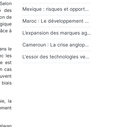
 Selon
Mexique : risques et opportunités
é des
ion de
Maroc : Le développement des provinces du Sud symbole du dynamisme économique marocain
gique
râce à
L’expansion des marques agroalimentaires françaises dans les pays émergents : Opportunités et défis
Cameroun : La crise anglophone, un conflit sans fin ?
ans le
ec les
L'essor des technologies vertes dans l'industrie automobile française
re est
en cas
euvent
 biais
ie, la
rement
Taïwan