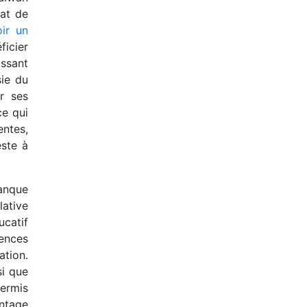
iat de
ir un
ficier
issant
sie du
r ses
ce qui
entes,
este à
anque
lative
ucatif
tences
ation.
si que
permis
antage