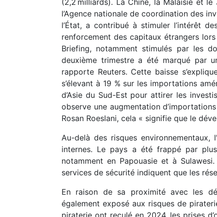
(2,2 milliards). La Chine, la Malaisie et 
l’Agence nationale de coordination des in
l’État, a contribué à stimuler l’intérêt 
renforcement des capitaux étrangers lors
Briefing, notamment stimulés par les do
deuxième trimestre a été marqué par un
rapporte Reuters. Cette baisse s’expliqu
s’élevant à 19 % sur les importations amé
d’Asie du Sud-Est pour attirer les invest
observe une augmentation d’importations d
Rosan Roeslani, cela « signifie que le dév
Au-delà des risques environnementaux, l’
internes. Le pays a été frappé par plus
notamment en Papouasie et à Sulawesi. 
services de sécurité indiquent que les rése
En raison de sa proximité avec les dét
également exposé aux risques de piraterie
piraterie ont reculé en 2024, les prises d’