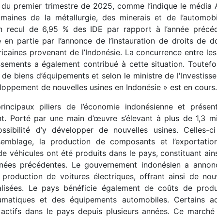
 du premier trimestre de 2025, comme l’indique le média
maines de la métallurgie, des minerais et de l’automobi
 recul de 6,95 % des IDE par rapport à l’année précéd
e en partie par l’annonce de l’instauration de droits de 
ricaines provenant de l’Indonésie. La concurrence entre le
issements a également contribué à cette situation. Toutefo
e biens d’équipements et selon le ministre de l'Investiss
eloppement de nouvelles usines en Indonésie » est en cours.
rincipaux piliers de l’économie indonésienne et présen
. Porté par une main d’œuvre s’élevant à plus de 1,3 mi
ossibilité d’y développer de nouvelles usines. Celles-c
ssemblage, la production de composants et l’exportatio
e véhicules ont été produits dans le pays, constituant ain
nnées précédentes. Le gouvernement indonésien a annon
production de voitures électriques, offrant ainsi de nou
ialisées. Le pays bénéficie également de coûts de produ
umatiques et des équipements automobiles. Certains ac
 actifs dans le pays depuis plusieurs années. Ce marché