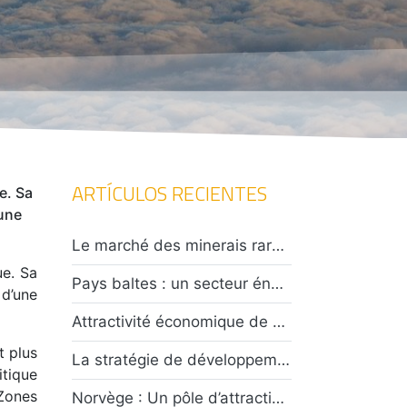
ARTÍCULOS RECIENTES
e. Sa
’une
Le marché des minerais rares en Asie centrale : opportunités et défis pour les investisseurs
ue. Sa
Pays baltes : un secteur énergétique en plein essor confronté à un climat de tensions caractérisées
 d’une
Attractivité économique de Taïwan : opportunités et risques ?
t plus
La stratégie de développement des énergies au Chili : risques et opportunités
itique
Zones
Norvège : Un pôle d’attractivité économique entre rente pétrolière et transition écologique