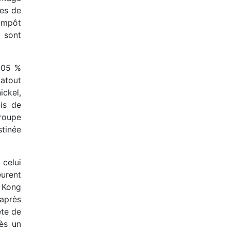
ces de
’impôt
 sont
5,05 %
 atout
ickel,
ois de
roupe
stinée
 celui
urent
 Kong
’après
ête de
rès un