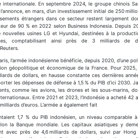
 internationale. En septembre 2024, le groupe chinois Sa
 l’annonce, en mars, d’un investissement initial de 250 milli
issements étrangers dans ce secteur restent largement d
eur de 90 % en 2022 selon Business Indonesia. Depuis 20
nouvelles usines LG et Hyundai, destinées à la producti
ques, comptabilisant ainsi près de 3 milliards de do
Reuters.
 Paris, l’armée indonésienne bénéficie, depuis 2020, d’une pol
ntion géopolitique et économique de la France. Pour 2025, 
liards de dollars, en hausse constante ces dernières anné
orter les dépenses de défense à 1,5 % du PIB d’ici 2030. J
nts, comme les avions, les drones et les sous-marins, d
nternationaux. Entre 2021 et 2023, l’Indonésie a acheté 42 
illiards d’euros. L’armée a également fait
ntaient 1,7 % du PIB indonésien, un niveau comparable à
elon la Banque mondiale. Les capitaux asiatiques y deme
t avec près de 4,6 milliards de dollars, suivi par Hong