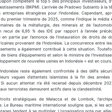
le Japon complètent le top 5 des principaux investisseurs, d
vestissements (BKPM). L’arrivée de Pradowo Subianto à la t
des entreprises étrangères pour l’Indonésie. Cependant, ap
 du premier trimestre de 2025, comme l’indique le média
maines de la métallurgie, des minerais et de l’automobi
 recul de 6,95 % des IDE par rapport à l’année précéd
e en partie par l’annonce de l’instauration de droits de 
ricaines provenant de l’Indonésie. La concurrence entre le
issements a également contribué à cette situation. Toutefo
e biens d’équipements et selon le ministre de l'Investiss
eloppement de nouvelles usines en Indonésie » est en cours.
Indonésie reste également confrontée à des défis sécuri
ieurs vagues d’attentats islamistes à la fin des années
Si aucun attentat n’a été recensé depuis décembre 2022
aux terroristes demeurent actifs dans la clandestinité.
roits stratégiques de Malacca et de Lombok, l’archipe
. Le Bureau maritime international souligne que, si les ac
otages tendent à se multiplier. L’organisation note par aille