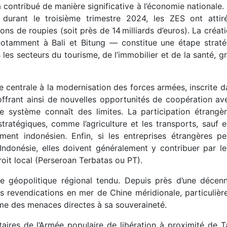
contribué de manière significative à l’économie nationale.
, durant le troisième trimestre 2024, les ZES ont attir
ons de roupies (soit près de 14 milliards d’euros). La créat
tamment à Bali et Bitung — constitue une étape straté
es secteurs du tourisme, de l’immobilier et de la santé, g
centrale à la modernisation des forces armées, inscrite d
offrant ainsi de nouvelles opportunités de coopération av
e système connaît des limites. La participation étrangè
tratégiques, comme l’agriculture et les transports, sauf 
ent indonésien. Enfin, si les entreprises étrangères p
 Indonésie, elles doivent généralement y contribuer par le
roit local (Perseroan Terbatas ou PT).
te géopolitique régional tendu. Depuis près d’une décenn
ses revendications en mer de Chine méridionale, particuliè
me des menaces directes à sa souveraineté.
itaires de l’Armée populaire de libération à proximité de 