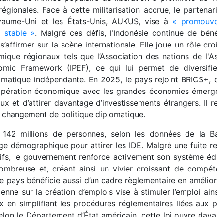
égionales. Face à cette militarisation accrue, le partenar
e Royaume-Uni et les États-Unis, AUKUS, vise à
« promouvo
t stable »
. Malgré ces défis, l’Indonésie continue de béné
 s’affirmer sur la scène internationale. Elle joue un rôle cro
que régionaux tels que l’Association des nations de l'A
omic Framework (IPEF), ce qui lui permet de diversifie
lomatique indépendante. En 2025, le pays rejoint BRICS+, 
 coopération économique avec les grandes économies émerg
x et d’attirer davantage d’investissements étrangers. Il r
n changement de politique diplomatique.
 142 millions de personnes, selon les données de la B
ge démographique pour attirer les IDE. Malgré une fuite re
tifs, le gouvernement renforce activement son système éd
nombreuse et, créant ainsi un vivier croissant de compé
e pays bénéficie aussi d’un cadre règlementaire en amélior
nne sur la création d’emplois vise à stimuler l’emploi ain
x en simplifiant les procédures réglementaires liées aux 
. Selon le Département d’État américain, cette loi ouvre dav