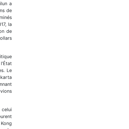
ilun a
ons de
ominés
17, la
on de
llars
itique
l’État
es. Le
akarta
onnant
avions
 celui
urent
 Kong