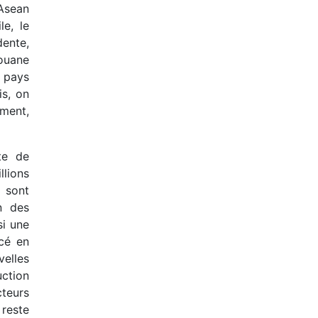
 Asean
le, le
ente,
douane
s pays
is, on
ement,
te de
llions
i sont
n des
si une
cé en
velles
ction
teurs
 reste