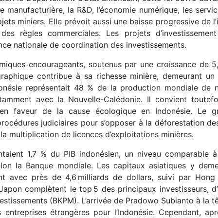
e manufacturière, la R&D, l’économie numérique, les servi
ojets miniers. Elle prévoit aussi une baisse progressive de l
n des règles commerciales. Les projets d’investissement
ce nationale de coordination des investissements.
nomiques encourageants, soutenus par une croissance de 
graphique contribue à sa richesse minière, demeurant un
onésie représentait 48 % de la production mondiale de n
otamment avec la Nouvelle-Calédonie. Il convient toutef
 en faveur de la cause écologique en Indonésie. Le g
rocédures judiciaires pour s’opposer à la déforestation de
la multiplication de licences d’exploitations minières.
ntaient 1,7 % du PIB indonésien, un niveau comparable à
elon la Banque mondiale. Les capitaux asiatiques y deme
t avec près de 4,6 milliards de dollars, suivi par Hong
le Japon complètent le top 5 des principaux investisseurs, d
vestissements (BKPM). L’arrivée de Pradowo Subianto à la t
des entreprises étrangères pour l’Indonésie. Cependant, ap