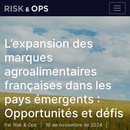
L’expansion des
marques
agroalimentaires
françaises dans les
pays émergents :
Opportunités et défis
Par Risk & Ops
|
19 de noviembre de 2024
|