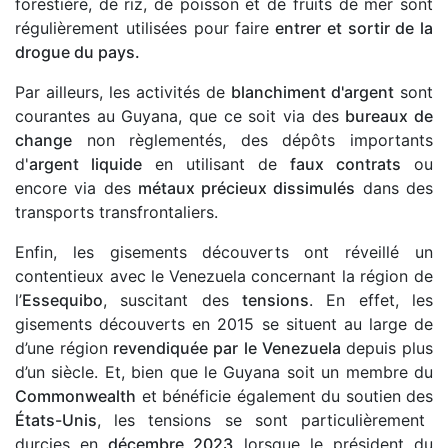
forestière, de riz, de poisson et de fruits de mer sont
régulièrement utilisées pour faire
entrer et sortir de la
drogue du pays.
Par ailleurs, les activités de
blanchiment d'argent
sont
courantes au Guyana, que ce soit via des
bureaux de
change
non règlementés, des dépôts importants
d'
argent liquide
en utilisant de
faux contrats
ou
encore via des
métaux précieux dissimulés
dans des
transports transfrontaliers.
Enfin, les gisements découverts ont réveillé un
contentieux avec le
Venezuela concernant la région de
l’
Essequibo
, suscitant des
tensions
. En effet, les
gisements découverts en 2015 se situent au large de
d’une région
revendiquée par le Venezuela
depuis plus
d’un siècle. Et, bien que le Guyana soit un membre du
Commonwealth
et bénéficie également du soutien des
États-Unis
, les tensions se sont particulièrement
durcies en
décembre 2023
lorsque le président du