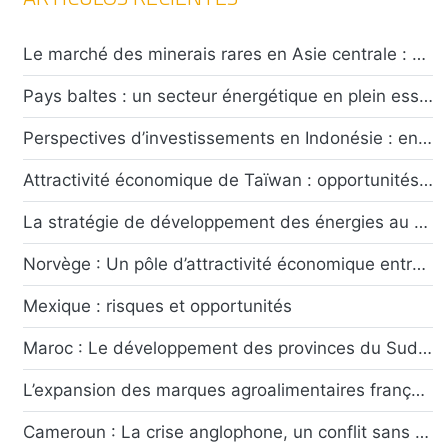
Le marché des minerais rares en Asie centrale : opportunités et défis pour les investisseurs
Pays baltes : un secteur énergétique en plein essor confronté à un climat de tensions caractérisées
Perspectives d’investissements en Indonésie : entre attractivité économique et défis sécuritaires
Attractivité économique de Taïwan : opportunités et risques ?
La stratégie de développement des énergies au Chili : risques et opportunités
Norvège : Un pôle d’attractivité économique entre rente pétrolière et transition écologique
Mexique : risques et opportunités
Maroc : Le développement des provinces du Sud symbole du dynamisme économique marocain
L’expansion des marques agroalimentaires françaises dans les pays émergents : Opportunités et défis
Cameroun : La crise anglophone, un conflit sans fin ?