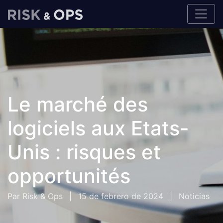
Le marché des
logiciels aux Etats-
Unis : risques et
opportunités
Par Risk & Ops
|
15 de febrero de 2024
|
Noticias