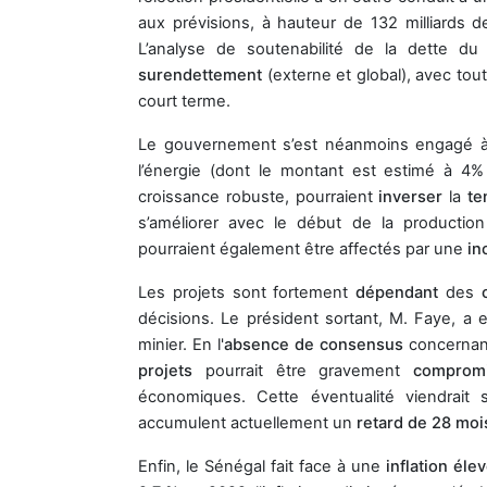
aux prévisions, à hauteur de 132 milliards 
L’analyse de soutenabilité de la dette d
surendettement
(externe et global), avec tou
court terme.
Le gouvernement s’est néanmoins engagé 
l’énergie (dont le montant est estimé à 4%
croissance robuste, pourraient
inverser
la
te
s’améliorer avec le début de la productio
pourraient également être affectés par une
inc
Les projets sont fortement
dépendant
des
décisions. Le président sortant, M. Faye, a 
minier. En l'
absence de consensus
concernant
projets
pourrait être gravement
comprom
économiques. Cette éventualité viendrait s
accumulent actuellement un
retard de 28 moi
Enfin, le Sénégal fait face à une
inflation éle