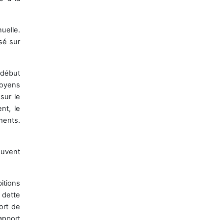
uelle.
sé sur
 début
oyens
r
sur le
nt, le
ments.
euvent
itions
a dette
ort de
apport