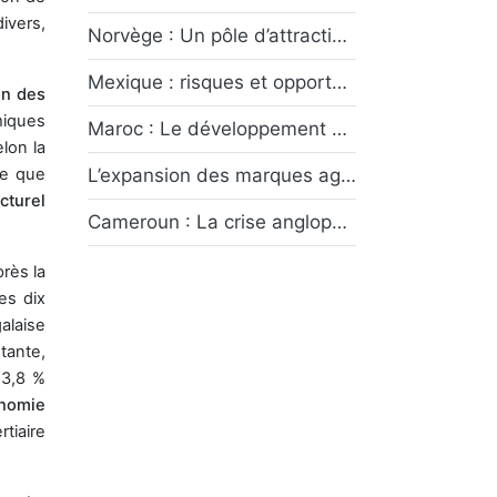
ivers,
Norvège : Un pôle d’attractivité économique entre rente pétrolière et transition écologique
Mexique : risques et opportunités
on des
miques
Maroc : Le développement des provinces du Sud symbole du dynamisme économique marocain
elon la
de que
L’expansion des marques agroalimentaires françaises dans les pays émergents : Opportunités et défis
cturel
Cameroun : La crise anglophone, un conflit sans fin ?
près la
es dix
alaise
tante,
 3,8 %
nomie
rtiaire