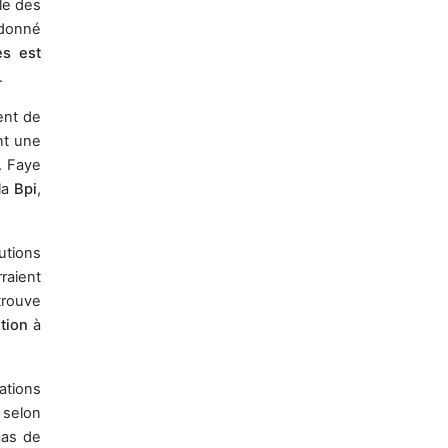
ale des
 donné
es est
.
ent de
nt une
M. Faye
la
Bpi
,
lutions
raient
trouve
tion
à
ations
 selon
cas de