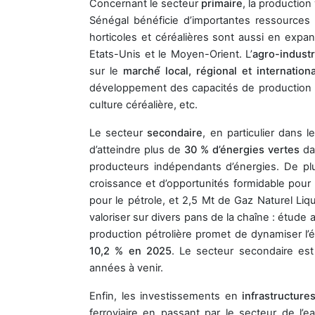
Concernant le secteur
primaire
, la production
Sénégal bénéficie d’importantes ressources
horticoles et céréalières sont aussi en exp
Etats-Unis et le Moyen-Orient. L’
agro-industr
sur le
marché́ local, régional et internationa
développement des capacités de production son
culture céréalière, etc.
Le secteur
secondaire
, en particulier dans 
d’atteindre plus de
30 % d’énergies vertes
da
producteurs indépendants d’énergies. De pl
croissance et d’opportunités formidable pour 
pour le pétrole, et 2,5 Mt de Gaz Naturel Liq
valoriser sur divers pans de la chaîne : étude 
production pétrolière promet de dynamiser l’
10,2 % en 2025
. Le secteur secondaire est
années à venir.
Enfin, les investissements en
infrastructur
ferroviaire en passant par le secteur de l’e