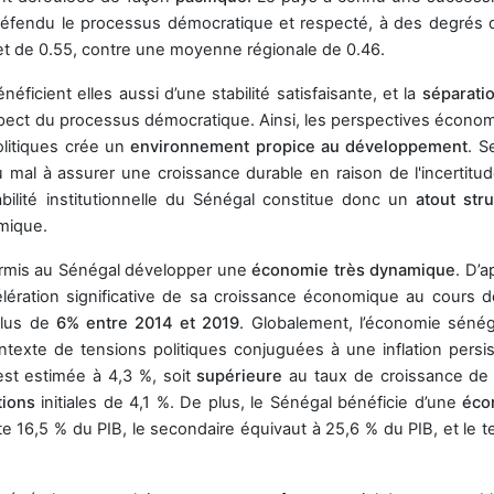
t défendu le processus démocratique et respecté, à des degrés d
et de 0.55, contre une moyenne régionale de 0.46.
éficient elles aussi d’une stabilité satisfaisante, et la
séparati
pect du processus démocratique. Ainsi, les perspectives écono
politiques crée un
environnement propice au développement
. S
du mal à assurer une croissance durable en raison de l'incertitu
bilité institutionnelle du Sénégal constitue donc un
atout stru
mique.
a permis au Sénégal développer une
économie très dynamique
.
D’a
ération significative de sa croissance économique au cours d
plus de
6% entre 2014 et 2019
. Globalement, l’économie sénég
texte de tensions politiques conjuguées à une inflation persis
est estimée à 4,3 %, soit
supérieure
au taux de croissance de
tions
initiales de 4,1 %. De plus, le Sénégal bénéficie d’une
éco
e 16,5 % du PIB, le secondaire équivaut à 25,6 % du PIB, et le te