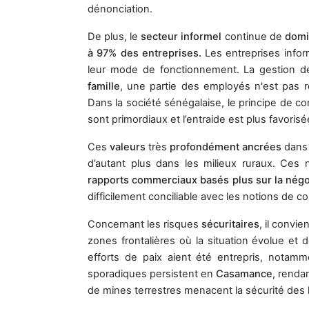
dénonciation.
De plus, le
secteur informel
continue de
dom
à 97% des entreprises.
Les entreprises infor
leur mode de fonctionnement. La gestion d
famille
, une partie des employés n'est pas r
Dans la société sénégalaise, le principe de con
sont primordiaux et l’entraide est plus favoris
Ces
valeurs
très
profondément ancrées
dans 
d’autant plus dans les milieux ruraux. Ces 
rapports commerciaux basés plus sur la nég
difficilement conciliable avec les notions de c
Concernant les risques
sécuritaires
, il conv
zones frontalières où la situation évolue et d
efforts de paix aient été entrepris, nota
sporadiques persistent en
Casamance
, rendan
de mines terrestres menacent la sécurité des 