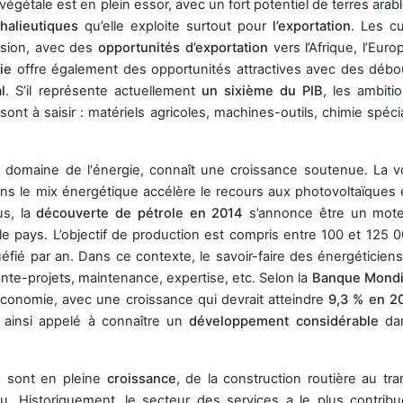
 végétale est en plein essor, avec un fort potentiel de terres arab
halieutiques
qu’elle exploite surtout pour
l’exportation
. Les cu
ansion, avec des
opportunités d’exportation
vers l’Afrique, l’Euro
ie
offre également des opportunités attractives avec des déb
l
. S’il représente actuellement
un sixième du PIB
, les ambiti
t à saisir : matériels agricoles, machines-outils, chimie spécia
le domaine de l'énergie, connaît une croissance soutenue. La v
ns le mix énergétique accélère le recours aux photovoltaïques 
us, la
découverte de pétrole en 2014
s’annonce être un mot
le pays. L’objectif de production est compris entre 100 et 125 00
uéfié par an. Dans ce contexte, le savoir-faire des énergéticiens
ante-projets, maintenance, expertise, etc. Selon la
Banque Mondi
économie, avec une croissance qui devrait atteindre
9,3 % en 2
 ainsi appelé à connaître un
développement considérable
dan
es
sont en pleine
croissance
, de la construction routière au tra
au. Historiquement, le secteur des services a le plus contribu