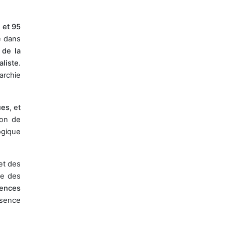
 et 95
e dans
de la
aliste
.
rarchie
ues
, et
ion de
logique
 et des
ue des
lences
ésence