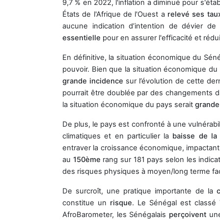
9,7 % en 2022, l'inflation a diminué pour s'éta
États de l'Afrique de l'Ouest a
relevé ses tau
aucune indication d’intention de dévier de
essentielle
pour en assurer l'efficacité et réd
En définitive, la situation économique du Sén
pouvoir. Bien que la situation économique du 
grande incidence
sur l’évolution de cette der
pourrait être doublée par des changements d
la situation économique du pays serait
grande
De plus, le pays est confronté à une vulnérabi
climatiques et en particulier la
baisse de la
entraver la croissance économique, impactant
au
150ème
rang sur 181 pays selon les indica
des risques physiques à moyen/long terme fa
De surcroît, une pratique importante de la
constitue un
risque
. Le Sénégal est classé
AfroBarometer, les Sénégalais
perçoivent
un