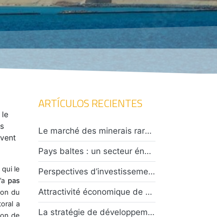
ARTÍCULOS RECIENTES
, le
ns
Le marché des minerais rares en Asie centrale : opportunités et défis pour les investisseurs
ivent
Pays baltes : un secteur énergétique en plein essor confronté à un climat de tensions caractérisées
 qui le
Perspectives d’investissements en Indonésie : entre attractivité économique et défis sécuritaires
n’a
pas
Attractivité économique de Taïwan : opportunités et risques ?
ion du
oral a
La stratégie de développement des énergies au Chili : risques et opportunités
ion de