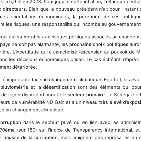
blir à 5,9 % en 2023. Pour juguler cette inflation, la Banque centr
x directeurs
. Bien que le nouveau président n'ait pour l'instant
 ces orientations économiques, la
pérennité de ces politiqu
uire les risques, une responsabilité qui incombe au gouvernement
égal est
vulnérable
aux risques politiques associés au changem
pays ne soit pas alarmante, les
prochains choix politiques
auro
nière. L’incertitude qui a caractérisé l’ascension au pouvoir de 
ans les décisions économiques prises. Le cas échéant, d’après 
ment détériorée
.
lité importante face au
changement climatique.
En effet, les évo
 pluviométrie
et la
désertification
sont des éléments qui pour
 de façon disproportionnelle le
secteur primaire
. Le Sénégal se 
teurs de vulnérabilité ND Gain et a un
niveau très élevé d’exposi
ce au changement climatique.
corruption
dans le secteur privé ou en lien avec les administr
70ème
(sur 180) sur l’indice de Transparency International, et
e
hausse de la corruption
, mais craignent des représailles en 