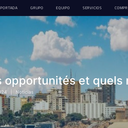
PORTADA
GRUPO
EQUIPO
SERVICIOS
COMPR
s opportunités et quels 
024
|
Noticias