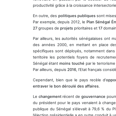
productivité grâce à la croissance intersectorie
En outre, des
politiques publiques
sont mises 
Par exemple, depuis 2012, le
Plan Sénégal É
27
groupes de
projets
prioritaires et
17
domai
Par ailleurs, les autorités sénégalaises ont m
des années 2000, en mettant en place des
spécifiques sont déployés, notamment dans
territoire les potentiels foyers de recrutem
Sénégal étant
moins touché
par le terrorisme
Par ailleurs, depuis
2016
, l’Etat français consi
Cependant, bien que le pays recèle d’
oppor
entraver le bon déroulé des affaires
.
Le
changement
récent de
gouvernance
pourr
du président pour le pays venaient à change
publique du Sénégal s’élevait à 79,6 % du PI
l’élection présidentielle a en outre conduit à 