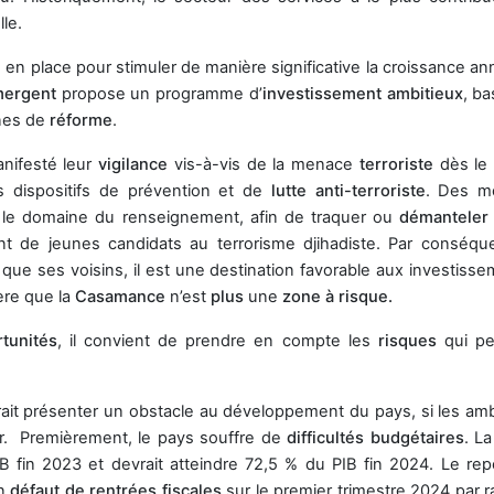
lle.
en place pour stimuler de manière significative la croissance ann
mergent
propose un programme d’
investissement ambitieux
, ba
nes de
réforme
.
anifesté leur
vigilance
vis-à-vis de la menace
terroriste
dès le
 dispositifs de prévention et de
lutte anti-terroriste
. Des m
 le domaine du renseignement, afin de traquer ou
démantele
ent de jeunes candidats au terrorisme djihadiste. Par conséque
 que ses voisins, il est une destination favorable aux investisse
dère que la
Casamance
n’est
plus
une
zone à risque.
tunités
, il convient de prendre en compte les
risques
qui p
ait présenter un obstacle au développement du pays, si les amb
r. Premièrement, le pays souffre de
difficultés budgétaires
. L
B fin 2023 et devrait atteindre 72,5 % du PIB fin 2024. Le rep
un
défaut de rentrées fiscales
sur le premier trimestre 2024 par r