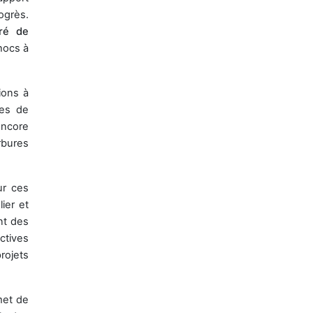
ogrès.
ré de
hocs à
ions à
ves de
encore
rbures
ur ces
ier et
nt des
ctives
rojets
met de