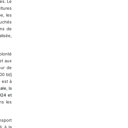
les. Le
ltures
pe, les
ouchés
ons de
lisée,
olonté
et aux
eur de
0 bl/j
 est à
ale
, la
024 et
s les
nsport
é à la