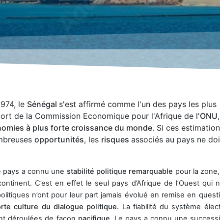
1974, le
Sénégal
s'est affirmé comme l'un des pays les plus
pport de la Commission Economique pour l'Afrique de l'
ONU
nomies à plus forte croissance du monde
. Si ces estimatio
ombreuses
opportunités
, les
risques
associés au pays ne do
le pays a connu une
stabilité politique remarquable
pour la zone,
ontinent. C’est en effet le seul pays d’Afrique de l’Ouest qui 
politiques n’ont pour leur part jamais évolué en remise en quest
orte culture du dialogue politique.
La fiabilité du système élect
ont déroulées de façon
pacifique.
Le pays a connu une success