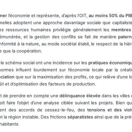
iner
l’économie et représente, d’après l’OIT,
au
moins 50% du PIB
melles adoptent une approche davantage sociale que capitalist
es ressources humaines privilégie généralement les
membres 
émunérée, et la gestion des conflits se fait de manière
patern
formité à la nature, au mode sociétal établi, le respect de la hié
ée que la coopération.
le schéma social ont une incidence sur les
pratiques économiq
normes influent lourdement sur l’économie locale par la créat
ociation
que sur la maximisation des profits, ce qui relève d’une 
oût et d’optimisation des facteurs de production.
ient de prendre en compte une
délinquance élevée
dans les villes
oit faire l’objet d’une analyse ciblée suivant les projets. Bien q
mment des accords de cessez-le-feu, des
tensions et des vio
t la région instable. Des frictions
séparatistes
ainsi que de la pr
habitan
ts.