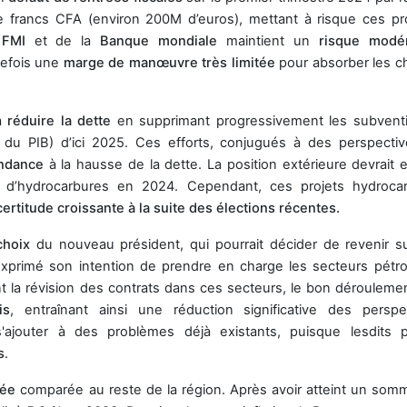
de francs CFA (environ 200M d’euros), mettant à risque ces pr
u
FMI
et de la
Banque mondiale
maintient un
risque modé
tefois une
marge de manœuvre très limitée
pour absorber les c
à
réduire la dette
en supprimant progressivement les subvent
 du PIB) d’ici 2025. Ces efforts, conjugués à des perspecti
ndance
à la hausse de la dette. La position extérieure devrait 
n d’hydrocarbures en 2024. Cependant, ces projets hydroca
ertitude croissante à la suite des élections récentes.
choix
du nouveau président, qui pourrait décider de revenir s
exprimé son intention de prendre en charge les secteurs pétrol
 la révision des contrats dans ces secteurs, le bon dérouleme
is
, entraînant ainsi une réduction significative des perspe
'ajouter à des problèmes déjà existants, puisque lesdits p
s
.
vée
comparée au reste de la région. Après avoir atteint un som